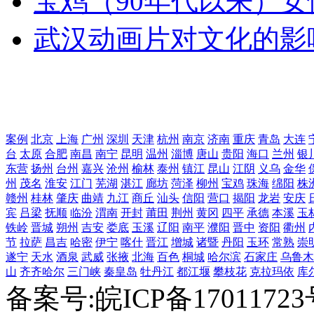
宝鸡（90年代以来）女
武汉动画片对文化的影
案例
北京
上海
广州
深圳
天津
杭州
南京
济南
重庆
青岛
大连
台
太原
合肥
南昌
南宁
昆明
温州
淄博
唐山
贵阳
海口
兰州
银
东营
扬州
台州
嘉兴
沧州
榆林
泰州
镇江
昆山
江阴
义乌
金华
州
茂名
淮安
江门
芜湖
湛江
廊坊
菏泽
柳州
宝鸡
珠海
绵阳
株
赣州
桂林
肇庆
曲靖
九江
商丘
汕头
信阳
营口
揭阳
龙岩
安庆
宾
吕梁
抚顺
临汾
渭南
开封
莆田
荆州
黄冈
四平
承德
本溪
玉
铁岭
晋城
朔州
吉安
娄底
玉溪
辽阳
南平
濮阳
晋中
资阳
衢州
节
拉萨
昌吉
哈密
伊宁
喀什
晋江
增城
诸暨
丹阳
玉环
常熟
崇
遂宁
天水
酒泉
武威
张掖
北海
百色
桐城
哈尔滨
石家庄
乌鲁木
山
齐齐哈尔
三门峡
秦皇岛
牡丹江
都江堰
攀枝花
克拉玛依
库
备案号:皖ICP备1701172