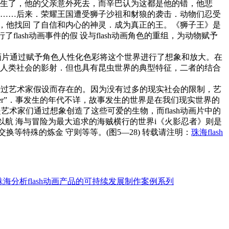
发生了，他的父亲意外死去，而辛巴认为这都是他的错，他悲
的 生活……后来．荣耀王国遭受狮子沙祖和豺狼的袭击．动物们忍受
，他找回 了自信和内心的神灵．成为真正的王。《狮子王》是
lash动画事件的假 设与flash动画角色的重组，为动物赋予
sh动画片通过赋予角色人性化色彩将这个世界进行了想象和放大。在
是人类社会的影射．但也具有昆虫世界的典型特征，二者的结合
画片都是经过艺术家假设而存在的。因为没有过多的现实社会的限制，艺
unter”．事发生的年代不详，故事发生的世界是在我们现实世界的
艺术家们通过想象创造了这些可爱的生物，而flash动画片中的
7以航 海与冒险为最大追求的海贼横行的世界i《火影忍者》则是
特殊的炼金 守则等等。(图5—28) 转载请注明：
珠海flash
珠海分析flash动画产品的可持续发展制作案例系列