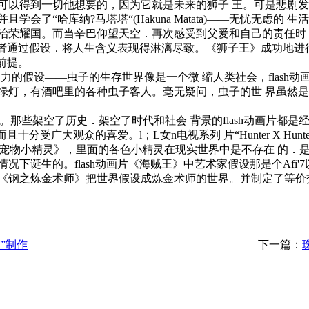
可以得到一切他想要的，因为它就是未来的狮子 王。可是悲剧
会了“哈库纳?马塔塔“(Hakuna Matata)——无忧无虑
治荣耀国。而当辛巴仰望天空．再次感受到父爱和自己的责任时
者通过假设．将人生含义表现得淋漓尽致。《狮子王》成功地进行了f
前提。
充满想象力的假设——虫子的生存世界像是一个微 缩人类社会，fla
绿灯，有酒吧里的各种虫子客人。毫无疑问，虫子的世 界虽然
片数不胜数的。那些架空了历史．架空了时代和社会 背景的flash动
且十分受广大观众的喜爱。l；L女n电视系列 片“Hunter X H
《宠物小精灵》，里面的各色小精灵在现实世界中是不存在 的．是
下诞生的。flash动画片《海贼王》中艺术家假设那是个Afi'
钢之炼金术师》把世界假设成炼金术师的世界。并制定了等价交换等
宫”制作
下一篇：