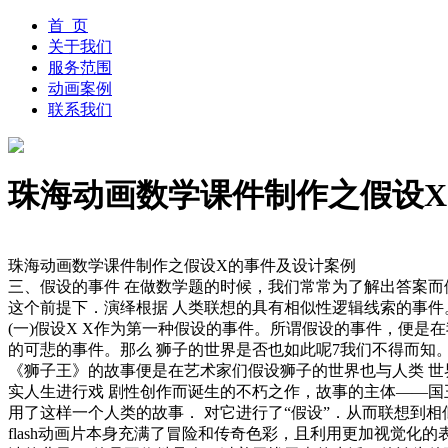
首 页
关于我们
服务范围
动画案例
联系我们
珠海动画数学课件制作之假设
珠海动画数学课件制作之假设X的事件及设计案例
三、假设的事件 在做数学题的时候，我们常常为了解出答案而假
这个前提下．演绎根据 人类联想的具有相似性逻辑线索的事件
(一)假设X X作为第一种假设的事件。所谓假设的事件，便
的可悲的事件。那么 狮子的世界是否也如此呢7我们不得而知
《狮子王》的故事便是在艺术家们假设狮子的世界也与人类 世
实人生进行戏 剧性创作而诞生的不朽之作，故事的主体——国
用了这样一个人类的故事． 对它进行了“假设”．从而联想到相
flash动画片本身充满了冒险和传奇色彩，且利用更加视觉