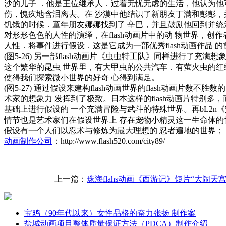
沙的儿子 ．他是王位继承人．过着无忧无虑的生活，他认为他
伤，愧疚地含泪离去。在 沙漠中他结识了新朋友丁满和彭彭，并且学
饥饿的时候．童年朋友娜娜找到了 辛巴，并且鼓励他回到并统
对形形色色的人性的演绎，在flash动画片中的动 物世界，创作
人性．将事件进行假设．这是它成为一部优秀flash动画作品 的
(图5-26) 另一部flash动画片《虫虫特工队》同样进行了
这个繁华的昆虫 世界里，有大甲虫的公共汽车．有萤火虫的红
使得我们探索微小世界的好奇 心得到满足。
(图5-27) 通过假设来建构flash动画世界的flash动画
术家的想象力 发挥到了极致。日本这样的flash动画片特别多，而
基础上进行假设的 一个充满冒险与武斗的特殊世界。再bL2n
情节也是艺术家们在假设世界上 存在宠物小精灵这一生命体的情况
假设有一个人们以忍术与修炼为最大理想的 忍者遍地的世界；《
动画制作公司
：http://www.flash520.com/city89/
上一篇：
珠海flahs动画《西游记》短片“大闹天
宝鸡（90年代以来）女性品格的奋力张扬 制作案
盐城动画项目整体质量保证方法（PDCA）制作介绍