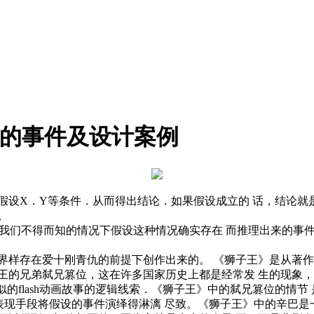
X的事件及设计案例
设X．Y等条件．从而得出结论．如果假设成立的 话，结论就是正
。
是在我们不得而知的情况下假设这种情况确实存在 而推理出来的
。
界样存在爱十刚青仇的前提下创作出来的。 《狮子王》是从著
王的兄弟弑兄篡位，这在许多国家历史上都是经常发 生的现象
似的flash动画故事的逻辑线索．《狮子王》中的弑兄篡位的情节
化的表现手段将假设的事件演绎得淋漓 尽致。《狮子王》中的辛巴