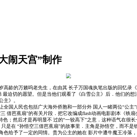
“大闹天宫”制作
七岁高龄的万籁呜老先生，在由其 长子万国魂执笔出版的回忆录
氏兄弟 最迫切的愿望。但是当他们观看了《白雪公主》后．他们的
公主》。
让全国人民也包括广大海外侨胞和一部分外 国人一睹两位“公主
空三 借芭蕉扇”的有关片段．把它改编成flash动画电影剧本《
族特色；然后才是再明显不 过的“一较高下”之意．这种语气在很
只是在 “孙悟空三借芭蕉扇”的故事里．主角是孙悟空，而不是铁
角色给予了一定的同情。贵为公主的她在 影片中遭牛魔王冷落，