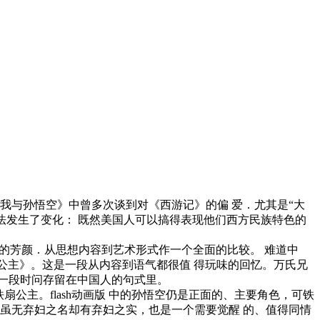
《我与孙悟空》中曾多次谈到对《西游记》的偏 爱．尤其是“大
想法发生了变化： 既然美国人可以搞得表现他们西方民族特色的
”的芳颜．从思想内容到艺术形式作一个全面的比较。 难道中
铁扇公主》。这是一段从内容到语气都很值 得玩味的回忆。万氏兄
长一段时问存留在中国人的句式里。
扇公主。flash动画版 中的孙悟空仍是正面的、主要角色，可铁
虽无弃妇之名却有弃妇之实，也是一个需要觉醒 的、值得同情