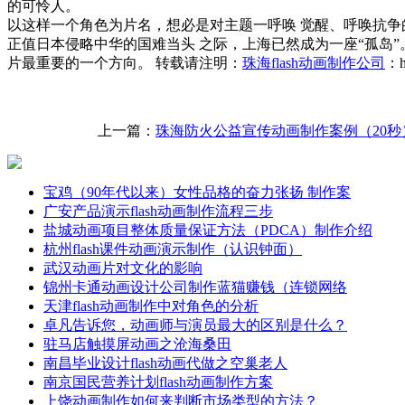
的可怜人。
以这样一个角色为片名，想必是对主题一呼唤 觉醒、呼唤抗争的呼
正值日本侵略中华的国难当头 之际，上海已然成为一座“孤岛”
片最重要的一个方向。 转载请注明：
珠海flash动画制作公司
：ht
上一篇：
珠海防火公益宣传动画制作案例（20秒
宝鸡（90年代以来）女性品格的奋力张扬 制作案
广安产品演示flash动画制作流程三步
盐城动画项目整体质量保证方法（PDCA）制作介绍
杭州flash课件动画演示制作（认识钟面）
武汉动画片对文化的影响
锦州卡通动画设计公司制作蓝猫赚钱（连锁网络
天津flash动画制作中对角色的分析
卓凡告诉您，动画师与演员最大的区别是什么？
驻马店触摸屏动画之沧海桑田
南昌毕业设计flash动画代做之空巢老人
南京国民营养计划flash动画制作方案
上饶动画制作如何来判断市场类型的方法？