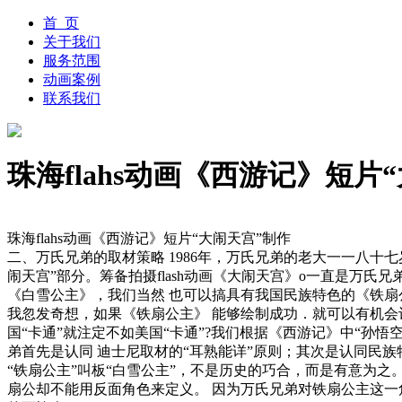
首 页
关于我们
服务范围
动画案例
联系我们
珠海flahs动画《西游记》短片
珠海flahs动画《西游记》短片“大闹天宫”制作
二、万氏兄弟的取材策略 1986年，万氏兄弟的老大一一八十
闹天宫”部分。筹备拍摄flash动画《大闹天宫》o一直是万
《白雪公主》，我们当然 也可以搞具有我国民族特色的《铁扇
我忽发奇想，如果《铁扇公主》 能够绘制成功．就可以有机会
国“卡通”就注定不如美国“卡通”?我们根据《西游记》中“孙悟
弟首先是认同 迪士尼取材的“耳熟能详”原则；其次是认同民
“铁扇公主”叫板“白雪公主”，不是历史的巧合，而是有意为之。
扇公却不能用反面角色来定义。 因为万氏兄弟对铁扇公主这一