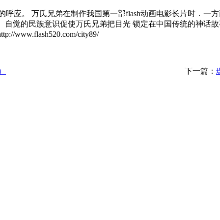
应。 万氏兄弟在制作我国第一部flash动画电影长片时．一方面
。自觉的民族意识促使万氏兄弟把目光 锁定在中国传统的神话故事
tp://www.flash520.com/city89/
）
下一篇：