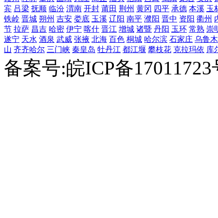
宾
吕梁
抚顺
临汾
渭南
开封
莆田
荆州
黄冈
四平
承德
本溪
玉
铁岭
晋城
朔州
吉安
娄底
玉溪
辽阳
南平
濮阳
晋中
资阳
衢州
节
拉萨
昌吉
哈密
伊宁
喀什
晋江
增城
诸暨
丹阳
玉环
常熟
崇
遂宁
天水
酒泉
武威
张掖
北海
百色
桐城
哈尔滨
石家庄
乌鲁木
山
齐齐哈尔
三门峡
秦皇岛
牡丹江
都江堰
攀枝花
克拉玛依
库
备案号:皖ICP备1701172