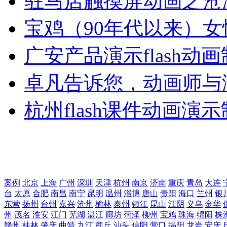
驻马店触摸屏动画之沧
宝鸡（90年代以来）女
广安产品演示flash动
卓凡告诉您，动画师与
杭州flash课件动画演
案例
北京
上海
广州
深圳
天津
杭州
南京
济南
重庆
青岛
大连
台
太原
合肥
南昌
南宁
昆明
温州
淄博
唐山
贵阳
海口
兰州
银
东营
扬州
台州
嘉兴
沧州
榆林
泰州
镇江
昆山
江阴
义乌
金华
州
茂名
淮安
江门
芜湖
湛江
廊坊
菏泽
柳州
宝鸡
珠海
绵阳
株
赣州
桂林
肇庆
曲靖
九江
商丘
汕头
信阳
营口
揭阳
龙岩
安庆