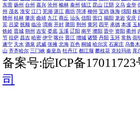
东营
扬州
台州
嘉兴
沧州
榆林
泰州
镇江
昆山
江阴
义乌
金华
州
茂名
淮安
江门
芜湖
湛江
廊坊
菏泽
柳州
宝鸡
珠海
绵阳
株
赣州
桂林
肇庆
曲靖
九江
商丘
汕头
信阳
营口
揭阳
龙岩
安庆
宾
吕梁
抚顺
临汾
渭南
开封
莆田
荆州
黄冈
四平
承德
本溪
玉
铁岭
晋城
朔州
吉安
娄底
玉溪
辽阳
南平
濮阳
晋中
资阳
衢州
节
拉萨
昌吉
哈密
伊宁
喀什
晋江
增城
诸暨
丹阳
玉环
常熟
崇
遂宁
天水
酒泉
武威
张掖
北海
百色
桐城
哈尔滨
石家庄
乌鲁木
山
齐齐哈尔
三门峡
秦皇岛
牡丹江
都江堰
攀枝花
克拉玛依
库
备案号:皖ICP备1701172
司