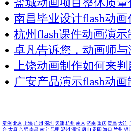
盐城动画项目整体质量
南昌毕业设计flash动
杭州flash课件动画演
卓凡告诉您，动画师与
上饶动画制作如何来判
广安产品演示flash动
案例
北京
上海
广州
深圳
天津
杭州
南京
济南
重庆
青岛
大连
台
太原
合肥
南昌
南宁
昆明
温州
淄博
唐山
贵阳
海口
兰州
银