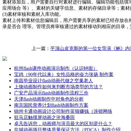
素材添加后，用户需要自行对素材进行编辑。编辑功能包括填
应用场合 等）、素材的关键字信息、素材的存储目录等；素材
(3)素材审核和素材入库功能。
素材上传和素材信息编辑后，用户需要共享的素材已经存放在
录是否合 理等。管理员将审核通过的素材移动到相应的目录，
上一篇：
平顶山皮克斯的第一位女导演《鲍》内
杭州flash课件动画演示制作（认识钟面）
宝鸡（90年代以来）女性品格的奋力张扬 制作案
南昌毕业设计flash动画代做之空巢老人
上饶动画制作如何来判断市场类型的方法？
广安产品演示flash动画制作流程三步
天津flash动画制作中对角色的分析
南京国民营养计划flash动画制作方案
锦州卡通动画设计公司制作蓝猫赚钱（连锁网络
驻马店触摸屏动画之沧海桑田
卓凡告诉您，动画师与演员最大的区别是什么？
盐城动画项目整体质量保证方法（PDCA）制作介绍