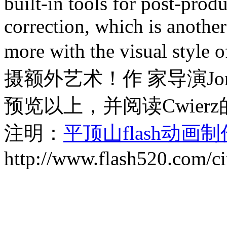
built-in tools for post-prod
correction, which is another
more with the visual 
摄额外艺术！作 家导演Jord
预览以上，并阅读Cwier
注明：
平顶山flash动画
http://www.flash520.com/ci