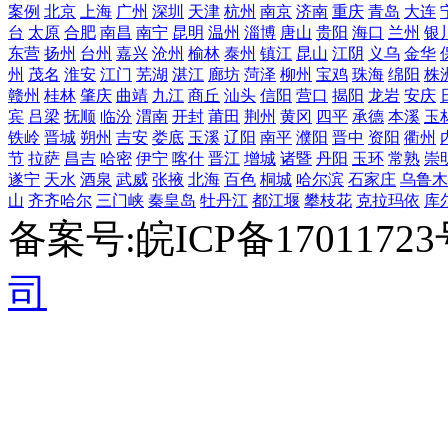
案例
北京
上海
广州
深圳
天津
杭州
南京
济南
重庆
青岛
大连
台
太原
合肥
南昌
南宁
昆明
温州
淄博
唐山
贵阳
海口
兰州
银
东营
扬州
台州
嘉兴
沧州
榆林
泰州
镇江
昆山
江阴
义乌
金华
州
茂名
淮安
江门
芜湖
湛江
廊坊
菏泽
柳州
宝鸡
珠海
绵阳
株
赣州
桂林
肇庆
曲靖
九江
商丘
汕头
信阳
营口
揭阳
龙岩
安庆
宾
吕梁
抚顺
临汾
渭南
开封
莆田
荆州
黄冈
四平
承德
本溪
玉
铁岭
晋城
朔州
吉安
娄底
玉溪
辽阳
南平
濮阳
晋中
资阳
衢州
节
拉萨
昌吉
哈密
伊宁
喀什
晋江
增城
诸暨
丹阳
玉环
常熟
崇
遂宁
天水
酒泉
武威
张掖
北海
百色
桐城
哈尔滨
石家庄
乌鲁木
山
齐齐哈尔
三门峡
秦皇岛
牡丹江
都江堰
攀枝花
克拉玛依
库
备案号:皖ICP备1701172
司