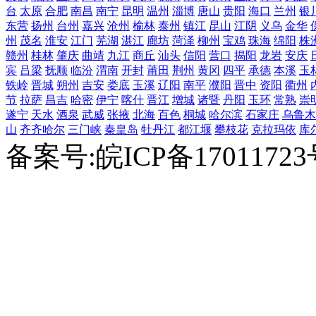
台
太原
合肥
南昌
南宁
昆明
温州
淄博
唐山
贵阳
海口
兰州
银
东营
扬州
台州
嘉兴
沧州
榆林
泰州
镇江
昆山
江阴
义乌
金华
州
茂名
淮安
江门
芜湖
湛江
廊坊
菏泽
柳州
宝鸡
珠海
绵阳
株
赣州
桂林
肇庆
曲靖
九江
商丘
汕头
信阳
营口
揭阳
龙岩
安庆
宾
吕梁
抚顺
临汾
渭南
开封
莆田
荆州
黄冈
四平
承德
本溪
玉
铁岭
晋城
朔州
吉安
娄底
玉溪
辽阳
南平
濮阳
晋中
资阳
衢州
节
拉萨
昌吉
哈密
伊宁
喀什
晋江
增城
诸暨
丹阳
玉环
常熟
崇
遂宁
天水
酒泉
武威
张掖
北海
百色
桐城
哈尔滨
石家庄
乌鲁木
山
齐齐哈尔
三门峡
秦皇岛
牡丹江
都江堰
攀枝花
克拉玛依
库
备案号:皖ICP备1701172