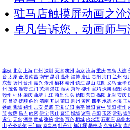
驻马店触摸屏动画之沧
卓凡告诉您，动画师与
案例
北京
上海
广州
深圳
天津
杭州
南京
济南
重庆
青岛
大连
台
太原
合肥
南昌
南宁
昆明
温州
淄博
唐山
贵阳
海口
兰州
银
东营
扬州
台州
嘉兴
沧州
榆林
泰州
镇江
昆山
江阴
义乌
金华
州
茂名
淮安
江门
芜湖
湛江
廊坊
菏泽
柳州
宝鸡
珠海
绵阳
株
赣州
桂林
肇庆
曲靖
九江
商丘
汕头
信阳
营口
揭阳
龙岩
安庆
宾
吕梁
抚顺
临汾
渭南
开封
莆田
荆州
黄冈
四平
承德
本溪
玉
铁岭
晋城
朔州
吉安
娄底
玉溪
辽阳
南平
濮阳
晋中
资阳
衢州
节
拉萨
昌吉
哈密
伊宁
喀什
晋江
增城
诸暨
丹阳
玉环
常熟
崇
遂宁
天水
酒泉
武威
张掖
北海
百色
桐城
哈尔滨
石家庄
乌鲁木
山
齐齐哈尔
三门峡
秦皇岛
牡丹江
都江堰
攀枝花
克拉玛依
库