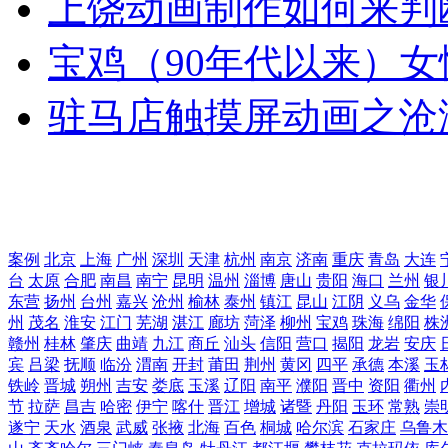
上饶动画制作如何来判
宝鸡（90年代以来）女
驻马店触摸屏动画之沧
案例
北京
上海
广州
深圳
天津
杭州
南京
济南
重庆
青岛
大连
台
太原
合肥
南昌
南宁
昆明
温州
淄博
唐山
贵阳
海口
兰州
银
东营
扬州
台州
嘉兴
沧州
榆林
泰州
镇江
昆山
江阴
义乌
金华
州
茂名
淮安
江门
芜湖
湛江
廊坊
菏泽
柳州
宝鸡
珠海
绵阳
株
赣州
桂林
肇庆
曲靖
九江
商丘
汕头
信阳
营口
揭阳
龙岩
安庆
宾
吕梁
抚顺
临汾
渭南
开封
莆田
荆州
黄冈
四平
承德
本溪
玉
铁岭
晋城
朔州
吉安
娄底
玉溪
辽阳
南平
濮阳
晋中
资阳
衢州
节
拉萨
昌吉
哈密
伊宁
喀什
晋江
增城
诸暨
丹阳
玉环
常熟
崇
遂宁
天水
酒泉
武威
张掖
北海
百色
桐城
哈尔滨
石家庄
乌鲁木