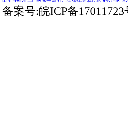
山
齐齐哈尔
三门峡
秦皇岛
牡丹江
都江堰
攀枝花
克拉玛依
库
备案号:皖ICP备1701172