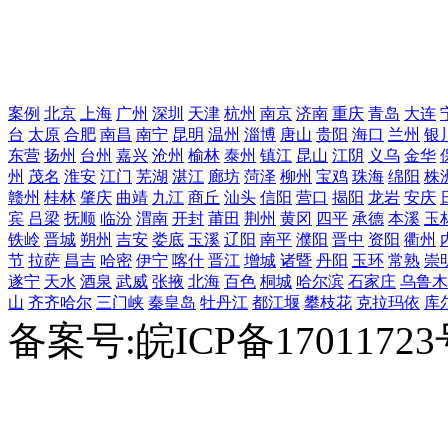
案例
北京
上海
广州
深圳
天津
杭州
南京
济南
重庆
青岛
大连
台
太原
合肥
南昌
南宁
昆明
温州
淄博
唐山
贵阳
海口
兰州
银
东营
扬州
台州
嘉兴
沧州
榆林
泰州
镇江
昆山
江阴
义乌
金华
州
茂名
淮安
江门
芜湖
湛江
廊坊
菏泽
柳州
宝鸡
珠海
绵阳
株
赣州
桂林
肇庆
曲靖
九江
商丘
汕头
信阳
营口
揭阳
龙岩
安庆
宾
吕梁
抚顺
临汾
渭南
开封
莆田
荆州
黄冈
四平
承德
本溪
玉
铁岭
晋城
朔州
吉安
娄底
玉溪
辽阳
南平
濮阳
晋中
资阳
衢州
节
拉萨
昌吉
哈密
伊宁
喀什
晋江
增城
诸暨
丹阳
玉环
常熟
崇
遂宁
天水
酒泉
武威
张掖
北海
百色
桐城
哈尔滨
石家庄
乌鲁木
山
齐齐哈尔
三门峡
秦皇岛
牡丹江
都江堰
攀枝花
克拉玛依
库
备案号:皖ICP备1701172