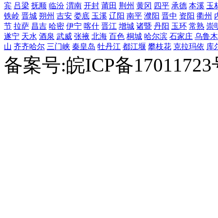
宾
吕梁
抚顺
临汾
渭南
开封
莆田
荆州
黄冈
四平
承德
本溪
玉
铁岭
晋城
朔州
吉安
娄底
玉溪
辽阳
南平
濮阳
晋中
资阳
衢州
节
拉萨
昌吉
哈密
伊宁
喀什
晋江
增城
诸暨
丹阳
玉环
常熟
崇
遂宁
天水
酒泉
武威
张掖
北海
百色
桐城
哈尔滨
石家庄
乌鲁木
山
齐齐哈尔
三门峡
秦皇岛
牡丹江
都江堰
攀枝花
克拉玛依
库
备案号:皖ICP备1701172