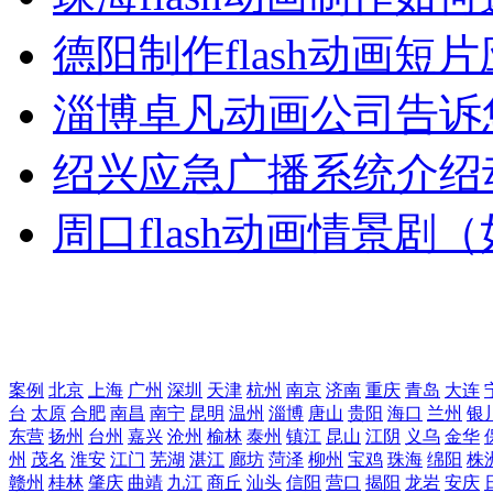
德阳制作flash动画
淄博卓凡动画公司告诉
绍兴应急广播系统介绍
周口flash动画情景剧
案例
北京
上海
广州
深圳
天津
杭州
南京
济南
重庆
青岛
大连
台
太原
合肥
南昌
南宁
昆明
温州
淄博
唐山
贵阳
海口
兰州
银
东营
扬州
台州
嘉兴
沧州
榆林
泰州
镇江
昆山
江阴
义乌
金华
州
茂名
淮安
江门
芜湖
湛江
廊坊
菏泽
柳州
宝鸡
珠海
绵阳
株
赣州
桂林
肇庆
曲靖
九江
商丘
汕头
信阳
营口
揭阳
龙岩
安庆