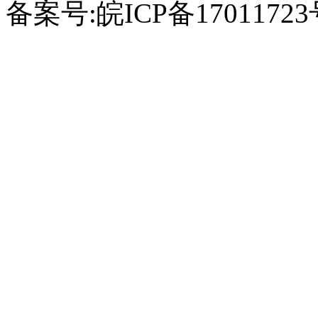
备案号:皖ICP备1701172