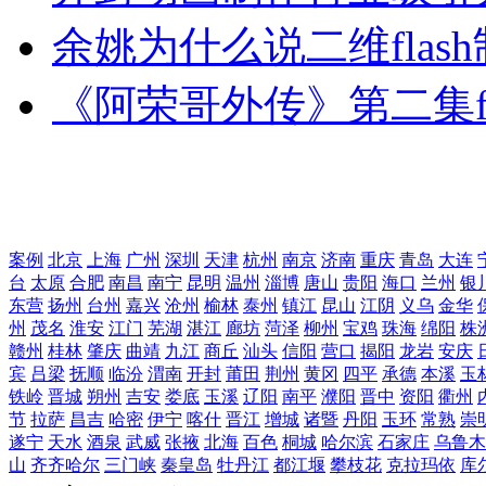
余姚为什么说二维fla
《阿荣哥外传》第二集fl
案例
北京
上海
广州
深圳
天津
杭州
南京
济南
重庆
青岛
大连
台
太原
合肥
南昌
南宁
昆明
温州
淄博
唐山
贵阳
海口
兰州
银
东营
扬州
台州
嘉兴
沧州
榆林
泰州
镇江
昆山
江阴
义乌
金华
州
茂名
淮安
江门
芜湖
湛江
廊坊
菏泽
柳州
宝鸡
珠海
绵阳
株
赣州
桂林
肇庆
曲靖
九江
商丘
汕头
信阳
营口
揭阳
龙岩
安庆
宾
吕梁
抚顺
临汾
渭南
开封
莆田
荆州
黄冈
四平
承德
本溪
玉
铁岭
晋城
朔州
吉安
娄底
玉溪
辽阳
南平
濮阳
晋中
资阳
衢州
节
拉萨
昌吉
哈密
伊宁
喀什
晋江
增城
诸暨
丹阳
玉环
常熟
崇
遂宁
天水
酒泉
武威
张掖
北海
百色
桐城
哈尔滨
石家庄
乌鲁木
山
齐齐哈尔
三门峡
秦皇岛
牡丹江
都江堰
攀枝花
克拉玛依
库