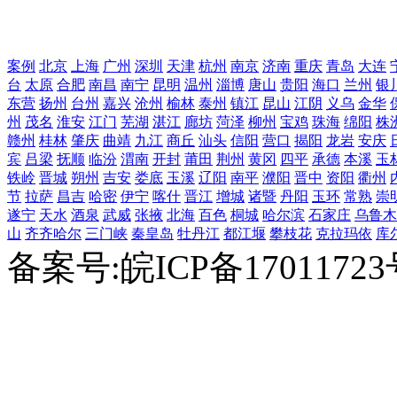
案例
北京
上海
广州
深圳
天津
杭州
南京
济南
重庆
青岛
大连
台
太原
合肥
南昌
南宁
昆明
温州
淄博
唐山
贵阳
海口
兰州
银
东营
扬州
台州
嘉兴
沧州
榆林
泰州
镇江
昆山
江阴
义乌
金华
州
茂名
淮安
江门
芜湖
湛江
廊坊
菏泽
柳州
宝鸡
珠海
绵阳
株
赣州
桂林
肇庆
曲靖
九江
商丘
汕头
信阳
营口
揭阳
龙岩
安庆
宾
吕梁
抚顺
临汾
渭南
开封
莆田
荆州
黄冈
四平
承德
本溪
玉
铁岭
晋城
朔州
吉安
娄底
玉溪
辽阳
南平
濮阳
晋中
资阳
衢州
节
拉萨
昌吉
哈密
伊宁
喀什
晋江
增城
诸暨
丹阳
玉环
常熟
崇
遂宁
天水
酒泉
武威
张掖
北海
百色
桐城
哈尔滨
石家庄
乌鲁木
山
齐齐哈尔
三门峡
秦皇岛
牡丹江
都江堰
攀枝花
克拉玛依
库
备案号:皖ICP备1701172