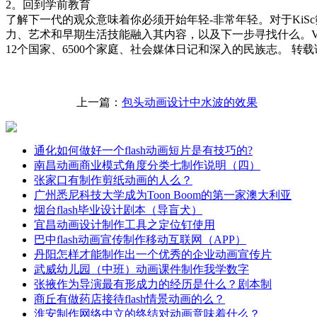
2。回到学前教育
了解下一代的观众意味着你必须开始年轻-非常年轻。对于KiS
力、艺术和早期生活技能融入其内容，以及下一步寻找什么。V
12个国家、6500个家庭、社会媒体日记和深入的民族志。 转
上一篇：
包头动画设计中水波的效果
通化如何做好一个flash动画短片是有技巧的?
南昌动画商业模式角度分类七制作说明（四）
张家口有制作剪纸动画的人么？
广州悉尼科技大学成为Toon Boom的第一家澳大利亚
烟台flash毕业设计剧本（导盲犬）
宜昌动画设计制作工具之定位钉使用
巴中flash动画宣传制作移动互联网（APP）
丹阳怎样才能制作出一个优秀的企业动画宣传片
武威幼儿园（中班）动画课件制作我学数字
张掖作为导演最有形成力的经历是什么？剧本制
商丘有做药店接待flash情景动画的么？
淮安制作网络中立的终结对动画意味着什么？