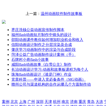
上一篇：
温州动画软件制作故事板
枣庄洗钱公益动画宣传制作脚本
福州flash动画短片制作中镜头的设计
邵阳动画课件教你如何增加职业机会和收入
信阳动画设计制作之分层渲染及合成
肇庆学习动画制作中的渲染与合成阶段
菏泽公益广告动画制作设计案例（手）
石牌村小巷flash小故事
咸阳flash动画故事《白雪公主》制作
长治动画设计学习-动画和故事板课程为每个人
珠海flash动画设计《谁是门神》作业
党章科普——申请入党必备条件（MG动画）
赣州公司与渠道机构的合作从哪几个方面制作动
案例
北京
上海
广州
深圳
天津
杭州
南京
济南
重庆
青岛
大连