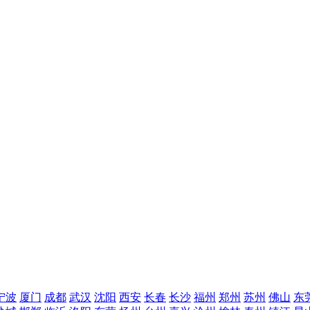
宁波
厦门
成都
武汉
沈阳
西安
长春
长沙
福州
郑州
苏州
佛山
东