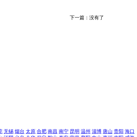
下一篇：没有了
莞
无锡
烟台
太原
合肥
南昌
南宁
昆明
温州
淄博
唐山
贵阳
海口