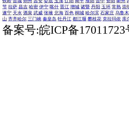
铁岭
晋城
朔州
吉安
娄底
玉溪
辽阳
南平
濮阳
晋中
资阳
衢州
节
拉萨
昌吉
哈密
伊宁
喀什
晋江
增城
诸暨
丹阳
玉环
常熟
崇
遂宁
天水
酒泉
武威
张掖
北海
百色
桐城
哈尔滨
石家庄
乌鲁木
山
齐齐哈尔
三门峡
秦皇岛
牡丹江
都江堰
攀枝花
克拉玛依
库
备案号:皖ICP备1701172