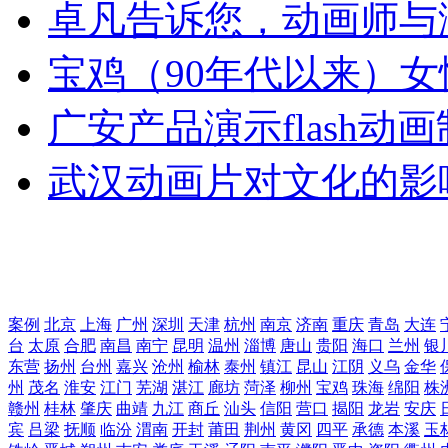
卓凡告诉您，动画师与
宝鸡（90年代以来）女
广安产品演示flash动
武汉动画片对文化的影
案例
北京
上海
广州
深圳
天津
杭州
南京
济南
重庆
青岛
大连
台
太原
合肥
南昌
南宁
昆明
温州
淄博
唐山
贵阳
海口
兰州
银
东营
扬州
台州
嘉兴
沧州
榆林
泰州
镇江
昆山
江阴
义乌
金华
州
茂名
淮安
江门
芜湖
湛江
廊坊
菏泽
柳州
宝鸡
珠海
绵阳
株
赣州
桂林
肇庆
曲靖
九江
商丘
汕头
信阳
营口
揭阳
龙岩
安庆
宾
吕梁
抚顺
临汾
渭南
开封
莆田
荆州
黄冈
四平
承德
本溪
玉