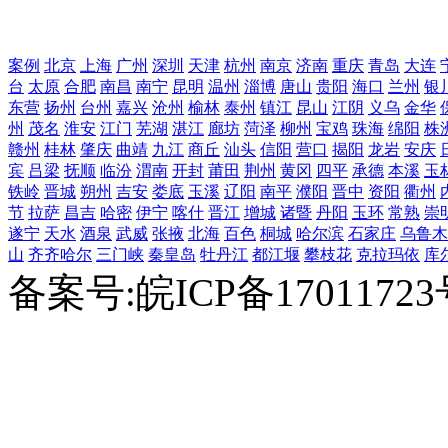
案例
北京
上海
广州
深圳
天津
杭州
南京
济南
重庆
青岛
大连
台
太原
合肥
南昌
南宁
昆明
温州
淄博
唐山
贵阳
海口
兰州
银
东营
扬州
台州
嘉兴
沧州
榆林
泰州
镇江
昆山
江阴
义乌
金华
州
茂名
淮安
江门
芜湖
湛江
廊坊
菏泽
柳州
宝鸡
珠海
绵阳
株
赣州
桂林
肇庆
曲靖
九江
商丘
汕头
信阳
营口
揭阳
龙岩
安庆
宾
吕梁
抚顺
临汾
渭南
开封
莆田
荆州
黄冈
四平
承德
本溪
玉
铁岭
晋城
朔州
吉安
娄底
玉溪
辽阳
南平
濮阳
晋中
资阳
衢州
节
拉萨
昌吉
哈密
伊宁
喀什
晋江
增城
诸暨
丹阳
玉环
常熟
崇
遂宁
天水
酒泉
武威
张掖
北海
百色
桐城
哈尔滨
石家庄
乌鲁木
山
齐齐哈尔
三门峡
秦皇岛
牡丹江
都江堰
攀枝花
克拉玛依
库
备案号:皖ICP备1701172