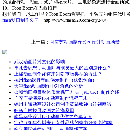
的混合行动，动画，短片和纪录片。 去电影杂志进行全面预览
10。Toon Boom在巴西招聘！
想和我们一起工作吗？Toon Boom希望把一个独立的销售
flash动画制作公司
：http://www.flash520.com/city240/
上一篇：
阿克苏动画制作公司设计动画场景
武汉动画片对文化的影响
卓凡告诉您，动画师与演员最大的区别是什么？
上饶动画制作如何来判断市场类型的方法？
杭州flash课件动画演示制作（认识钟面）
天津flash动画制作中对角色的分析
盐城动画项目整体质量保证方法（PDCA）制作介绍
广安产品演示flash动画制作流程三步
锦州卡通动画设计公司制作蓝猫赚钱（连锁网络
驻马店触摸屏动画之沧海桑田
南昌毕业设计flash动画代做之空巢老人
宝鸡（90年代以来）女性品格的奋力张扬 制作案
南京国民营养计划flash动画制作方案