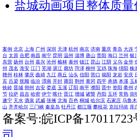
盐城动画项目整体质量
案例
北京
上海
广州
深圳
天津
杭州
南京
济南
重庆
青岛
大连
台
太原
合肥
南昌
南宁
昆明
温州
淄博
唐山
贵阳
海口
兰州
银
东营
扬州
台州
嘉兴
沧州
榆林
泰州
镇江
昆山
江阴
义乌
金华
州
茂名
淮安
江门
芜湖
湛江
廊坊
菏泽
柳州
宝鸡
珠海
绵阳
株
赣州
桂林
肇庆
曲靖
九江
商丘
汕头
信阳
营口
揭阳
龙岩
安庆
宾
吕梁
抚顺
临汾
渭南
开封
莆田
荆州
黄冈
四平
承德
本溪
玉
铁岭
晋城
朔州
吉安
娄底
玉溪
辽阳
南平
濮阳
晋中
资阳
衢州
节
拉萨
昌吉
哈密
伊宁
喀什
晋江
增城
诸暨
丹阳
玉环
常熟
崇
遂宁
天水
酒泉
武威
张掖
北海
百色
桐城
哈尔滨
石家庄
乌鲁木
山
齐齐哈尔
三门峡
秦皇岛
牡丹江
都江堰
攀枝花
克拉玛依
库
备案号:皖ICP备1701172
司