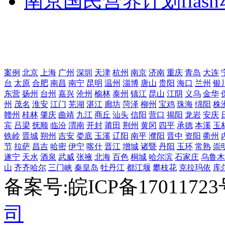
南京国民营养计划flas
案例
北京
上海
广州
深圳
天津
杭州
南京
济南
重庆
青岛
大连
台
太原
合肥
南昌
南宁
昆明
温州
淄博
唐山
贵阳
海口
兰州
银
东营
扬州
台州
嘉兴
沧州
榆林
泰州
镇江
昆山
江阴
义乌
金华
州
茂名
淮安
江门
芜湖
湛江
廊坊
菏泽
柳州
宝鸡
珠海
绵阳
株
赣州
桂林
肇庆
曲靖
九江
商丘
汕头
信阳
营口
揭阳
龙岩
安庆
宾
吕梁
抚顺
临汾
渭南
开封
莆田
荆州
黄冈
四平
承德
本溪
玉
铁岭
晋城
朔州
吉安
娄底
玉溪
辽阳
南平
濮阳
晋中
资阳
衢州
节
拉萨
昌吉
哈密
伊宁
喀什
晋江
增城
诸暨
丹阳
玉环
常熟
崇
遂宁
天水
酒泉
武威
张掖
北海
百色
桐城
哈尔滨
石家庄
乌鲁木
山
齐齐哈尔
三门峡
秦皇岛
牡丹江
都江堰
攀枝花
克拉玛依
库
备案号:皖ICP备1701172
司