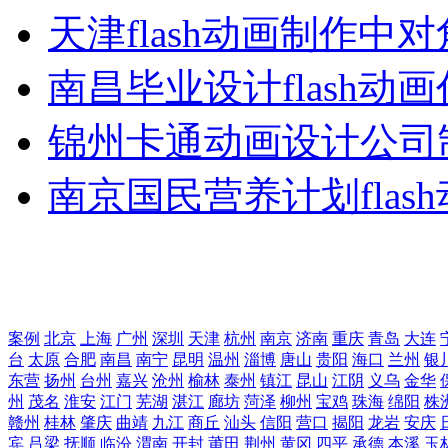
天津flash动画制作中
南昌毕业设计flash动
锦州卡通动画设计公司
南京国民营养计划flas
案例
北京
上海
广州
深圳
天津
杭州
南京
济南
重庆
青岛
大连
台
太原
合肥
南昌
南宁
昆明
温州
淄博
唐山
贵阳
海口
兰州
银
东营
扬州
台州
嘉兴
沧州
榆林
泰州
镇江
昆山
江阴
义乌
金华
州
茂名
淮安
江门
芜湖
湛江
廊坊
菏泽
柳州
宝鸡
珠海
绵阳
株
赣州
桂林
肇庆
曲靖
九江
商丘
汕头
信阳
营口
揭阳
龙岩
安庆
宾
吕梁
抚顺
临汾
渭南
开封
莆田
荆州
黄冈
四平
承德
本溪
玉