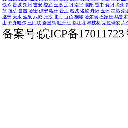
铁岭
晋城
朔州
吉安
娄底
玉溪
辽阳
南平
濮阳
晋中
资阳
衢州
节
拉萨
昌吉
哈密
伊宁
喀什
晋江
增城
诸暨
丹阳
玉环
常熟
崇
遂宁
天水
酒泉
武威
张掖
北海
百色
桐城
哈尔滨
石家庄
乌鲁木
山
齐齐哈尔
三门峡
秦皇岛
牡丹江
都江堰
攀枝花
克拉玛依
库
备案号:皖ICP备1701172