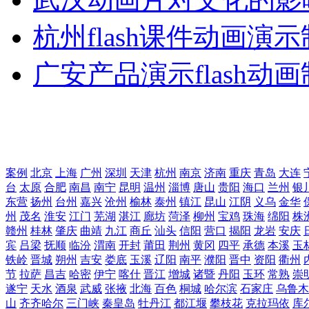
杭州flash课件动画演
广安产品演示flash动
案例
北京
上海
广州
深圳
天津
杭州
南京
济南
重庆
青岛
大连
台
太原
合肥
南昌
南宁
昆明
温州
淄博
唐山
贵阳
海口
兰州
银
东营
扬州
台州
嘉兴
沧州
榆林
泰州
镇江
昆山
江阴
义乌
金华
州
茂名
淮安
江门
芜湖
湛江
廊坊
菏泽
柳州
宝鸡
珠海
绵阳
株
赣州
桂林
肇庆
曲靖
九江
商丘
汕头
信阳
营口
揭阳
龙岩
安庆
宾
吕梁
抚顺
临汾
渭南
开封
莆田
荆州
黄冈
四平
承德
本溪
玉
铁岭
晋城
朔州
吉安
娄底
玉溪
辽阳
南平
濮阳
晋中
资阳
衢州
节
拉萨
昌吉
哈密
伊宁
喀什
晋江
增城
诸暨
丹阳
玉环
常熟
崇
遂宁
天水
酒泉
武威
张掖
北海
百色
桐城
哈尔滨
石家庄
乌鲁木
山
齐齐哈尔
三门峡
秦皇岛
牡丹江
都江堰
攀枝花
克拉玛依
库