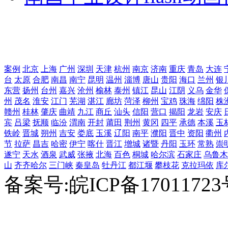
案例
北京
上海
广州
深圳
天津
杭州
南京
济南
重庆
青岛
大连
台
太原
合肥
南昌
南宁
昆明
温州
淄博
唐山
贵阳
海口
兰州
银
东营
扬州
台州
嘉兴
沧州
榆林
泰州
镇江
昆山
江阴
义乌
金华
州
茂名
淮安
江门
芜湖
湛江
廊坊
菏泽
柳州
宝鸡
珠海
绵阳
株
赣州
桂林
肇庆
曲靖
九江
商丘
汕头
信阳
营口
揭阳
龙岩
安庆
宾
吕梁
抚顺
临汾
渭南
开封
莆田
荆州
黄冈
四平
承德
本溪
玉
铁岭
晋城
朔州
吉安
娄底
玉溪
辽阳
南平
濮阳
晋中
资阳
衢州
节
拉萨
昌吉
哈密
伊宁
喀什
晋江
增城
诸暨
丹阳
玉环
常熟
崇
遂宁
天水
酒泉
武威
张掖
北海
百色
桐城
哈尔滨
石家庄
乌鲁木
山
齐齐哈尔
三门峡
秦皇岛
牡丹江
都江堰
攀枝花
克拉玛依
库
备案号:皖ICP备1701172