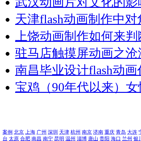
武汉动画片对文化的影
天津flash动画制作中
上饶动画制作如何来判
驻马店触摸屏动画之沧
南昌毕业设计flash动
宝鸡（90年代以来）女
案例
北京
上海
广州
深圳
天津
杭州
南京
济南
重庆
青岛
大连
台
太原
合肥
南昌
南宁
昆明
温州
淄博
唐山
贵阳
海口
兰州
银