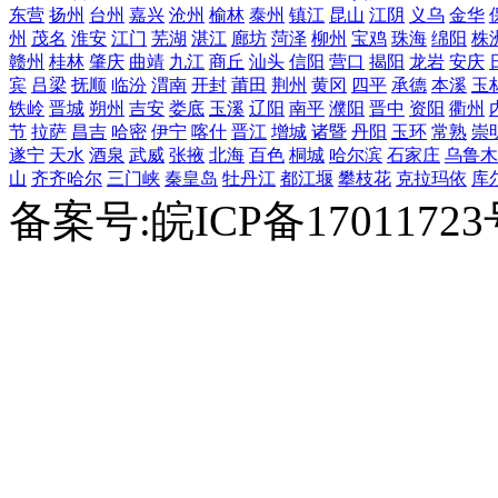
东营
扬州
台州
嘉兴
沧州
榆林
泰州
镇江
昆山
江阴
义乌
金华
州
茂名
淮安
江门
芜湖
湛江
廊坊
菏泽
柳州
宝鸡
珠海
绵阳
株
赣州
桂林
肇庆
曲靖
九江
商丘
汕头
信阳
营口
揭阳
龙岩
安庆
宾
吕梁
抚顺
临汾
渭南
开封
莆田
荆州
黄冈
四平
承德
本溪
玉
铁岭
晋城
朔州
吉安
娄底
玉溪
辽阳
南平
濮阳
晋中
资阳
衢州
节
拉萨
昌吉
哈密
伊宁
喀什
晋江
增城
诸暨
丹阳
玉环
常熟
崇
遂宁
天水
酒泉
武威
张掖
北海
百色
桐城
哈尔滨
石家庄
乌鲁木
山
齐齐哈尔
三门峡
秦皇岛
牡丹江
都江堰
攀枝花
克拉玛依
库
备案号:皖ICP备1701172