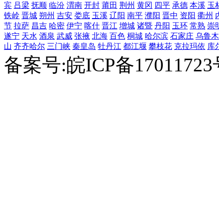
宾
吕梁
抚顺
临汾
渭南
开封
莆田
荆州
黄冈
四平
承德
本溪
玉
铁岭
晋城
朔州
吉安
娄底
玉溪
辽阳
南平
濮阳
晋中
资阳
衢州
节
拉萨
昌吉
哈密
伊宁
喀什
晋江
增城
诸暨
丹阳
玉环
常熟
崇
遂宁
天水
酒泉
武威
张掖
北海
百色
桐城
哈尔滨
石家庄
乌鲁木
山
齐齐哈尔
三门峡
秦皇岛
牡丹江
都江堰
攀枝花
克拉玛依
库
备案号:皖ICP备1701172