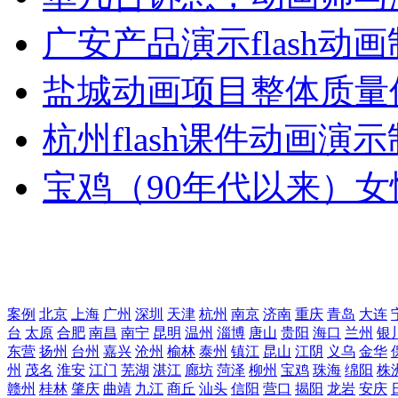
广安产品演示flash动
盐城动画项目整体质量
杭州flash课件动画演
宝鸡（90年代以来）女
案例
北京
上海
广州
深圳
天津
杭州
南京
济南
重庆
青岛
大连
台
太原
合肥
南昌
南宁
昆明
温州
淄博
唐山
贵阳
海口
兰州
银
东营
扬州
台州
嘉兴
沧州
榆林
泰州
镇江
昆山
江阴
义乌
金华
州
茂名
淮安
江门
芜湖
湛江
廊坊
菏泽
柳州
宝鸡
珠海
绵阳
株
赣州
桂林
肇庆
曲靖
九江
商丘
汕头
信阳
营口
揭阳
龙岩
安庆