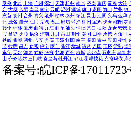
案例
北京
上海
广州
深圳
天津
杭州
南京
济南
重庆
青岛
大连
台
太原
合肥
南昌
南宁
昆明
温州
淄博
唐山
贵阳
海口
兰州
银
东营
扬州
台州
嘉兴
沧州
榆林
泰州
镇江
昆山
江阴
义乌
金华
州
茂名
淮安
江门
芜湖
湛江
廊坊
菏泽
柳州
宝鸡
珠海
绵阳
株
赣州
桂林
肇庆
曲靖
九江
商丘
汕头
信阳
营口
揭阳
龙岩
安庆
宾
吕梁
抚顺
临汾
渭南
开封
莆田
荆州
黄冈
四平
承德
本溪
玉
铁岭
晋城
朔州
吉安
娄底
玉溪
辽阳
南平
濮阳
晋中
资阳
衢州
节
拉萨
昌吉
哈密
伊宁
喀什
晋江
增城
诸暨
丹阳
玉环
常熟
崇
遂宁
天水
酒泉
武威
张掖
北海
百色
桐城
哈尔滨
石家庄
乌鲁木
山
齐齐哈尔
三门峡
秦皇岛
牡丹江
都江堰
攀枝花
克拉玛依
库
备案号:皖ICP备1701172