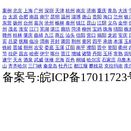
案例
北京
上海
广州
深圳
天津
杭州
南京
济南
重庆
青岛
大连
台
太原
合肥
南昌
南宁
昆明
温州
淄博
唐山
贵阳
海口
兰州
银
东营
扬州
台州
嘉兴
沧州
榆林
泰州
镇江
昆山
江阴
义乌
金华
州
茂名
淮安
江门
芜湖
湛江
廊坊
菏泽
柳州
宝鸡
珠海
绵阳
株
赣州
桂林
肇庆
曲靖
九江
商丘
汕头
信阳
营口
揭阳
龙岩
安庆
宾
吕梁
抚顺
临汾
渭南
开封
莆田
荆州
黄冈
四平
承德
本溪
玉
铁岭
晋城
朔州
吉安
娄底
玉溪
辽阳
南平
濮阳
晋中
资阳
衢州
节
拉萨
昌吉
哈密
伊宁
喀什
晋江
增城
诸暨
丹阳
玉环
常熟
崇
遂宁
天水
酒泉
武威
张掖
北海
百色
桐城
哈尔滨
石家庄
乌鲁木
山
齐齐哈尔
三门峡
秦皇岛
牡丹江
都江堰
攀枝花
克拉玛依
库
备案号:皖ICP备1701172