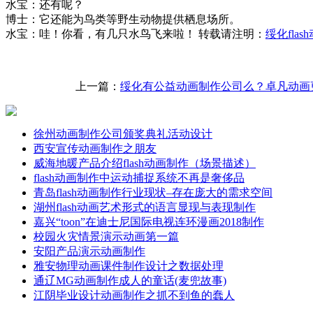
水宝：还有呢？
博士：它还能为鸟类等野生动物提供栖息场所。
水宝：哇！你看，有几只水鸟飞来啦！ 转载请注明：
绥化fla
上一篇：
绥化有公益动画制作公司么？卓凡动画
徐州动画制作公司颁奖典礼活动设计
西安宣传动画制作之朋友
威海地暖产品介绍flash动画制作（场景描述）
flash动画制作中运动捕捉系统不再是奢侈品
青岛flash动画制作行业现状–存在庞大的需求空间
湖州flash动画艺术形式的语言显现与表现制作
嘉兴“toon”在迪士尼国际电视连环漫画2018制作
校园火灾情景演示动画第一篇
安阳产品演示动画制作
雅安物理动画课件制作设计之数据处理
通辽MG动画制作成人的童话(麦兜故事)
江阴毕业设计动画制作之抓不到鱼的蠢人